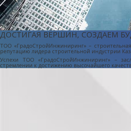
ДОСТИГАЯ ВЕРШИН, СОЗДАЕМ БУ
ТОО «ГрадоСтройИнжиниринг» – строительная 
репутацию лидера строительной индустрии Каз
Успехи ТОО «ГрадоСтройИнжиниринг» – засл
стремлении к достижению высочайшего качества