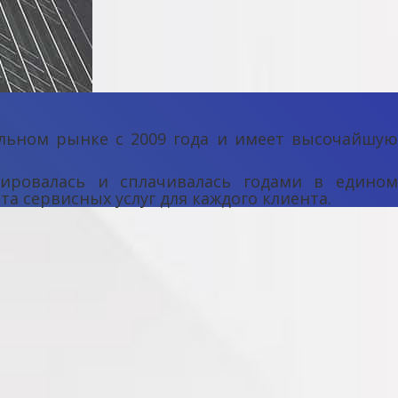
ельном рынке с 2009 года и имеет высочайшую
ировалась и сплачивалась годами в едином
а сервисных услуг для каждого клиента.