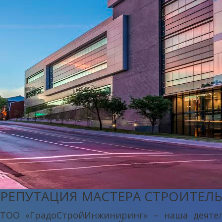
РЕПУТАЦИЯ МАСТЕРА СТРОИТЕЛ
ТОО «ГрадоСтройИнжиниринг» – наша деятел