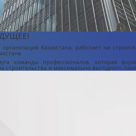
ДУЩЕЕ!
организация Казахстана, работает на строит
ахстана.
уга команды профессионалов, которая форм
 строительства и максимально выгодного пакет